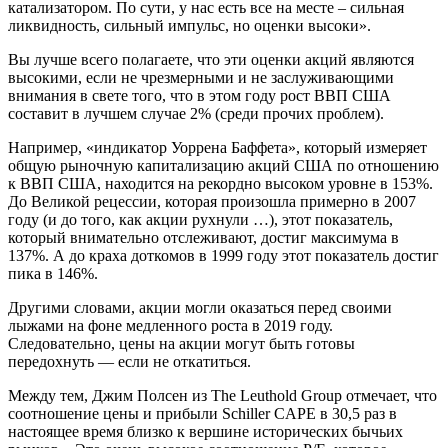
катализатором. По сути, у нас есть все на месте – сильная
ликвидность, сильный импульс, но оценки высоки».
Вы лучше всего полагаете, что эти оценки акций являются
высокими, если не чрезмерными и не заслуживающими
внимания в свете того, что в этом году рост ВВП США
составит в лучшем случае 2% (среди прочих проблем).
Например, «индикатор Уоррена Баффета», который измеряет
общую рыночную капитализацию акций США по отношению
к ВВП США, находится на рекордно высоком уровне в 153%.
До Великой рецессии, которая произошла примерно в 2007
году (и до того, как акции рухнули …), этот показатель,
который внимательно отслеживают, достиг максимума в
137%. А до краха доткомов в 1999 году этот показатель достиг
пика в 146%.
Другими словами, акции могли оказаться перед своими
лыжами на фоне медленного роста в 2019 году.
Следовательно, цены на акции могут быть готовы
передохнуть — если не откатиться.
Между тем, Джим Полсен из The Leuthold Group отмечает, что
соотношение цены и прибыли Schiller CAPE в 30,5 раз в
настоящее время близко к вершине исторических бычьих