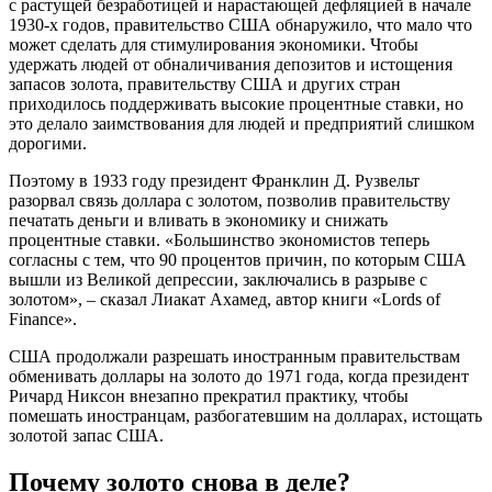
с растущей безработицей и нарастающей дефляцией в начале
1930-х годов, правительство США обнаружило, что мало что
может сделать для стимулирования экономики. Чтобы
удержать людей от обналичивания депозитов и истощения
запасов золота, правительству США и других стран
приходилось поддерживать высокие процентные ставки, но
это делало заимствования для людей и предприятий слишком
дорогими.
Поэтому в 1933 году президент Франклин Д. Рузвельт
разорвал связь доллара с золотом, позволив правительству
печатать деньги и вливать в экономику и снижать
процентные ставки. «Большинство экономистов теперь
согласны с тем, что 90 процентов причин, по которым США
вышли из Великой депрессии, заключались в разрыве с
золотом», – сказал Лиакат Ахамед, автор книги «Lords of
Finance».
США продолжали разрешать иностранным правительствам
обменивать доллары на золото до 1971 года, когда президент
Ричард Никсон внезапно прекратил практику, чтобы
помешать иностранцам, разбогатевшим на долларах, истощать
золотой запас США.
Почему золото снова в деле?