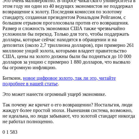
Это очень маловероятно. В опросе Чикагского университета в
этом году ни один из 40 ведущих экономистов не поддержал
возвращение к золоту. Последняя комиссия по золотому
стандарту, созданная президентом Рональдом Рейганом, с
большим отрывом проголосовала против его возвращения.
Размер и сложность экономики США также чрезвычайно
усложнили бы переход. Только для того, чтобы поддержать
доллары, которые сейчас находятся в обращении и на
депозитах (около 2,7 триллиона долларов), при примерно 261
миллионе унций золота, которыми владеет правительство
США, цены на золото должны были бы подняться до 10 000
долларов за унцию с примерно 1 880 долларов, что вызвало
бы огромную инфляцию.
Биткоин,
новое цифровое золото, так ли это, читайте
подробнее в нашей статье
.
Это может нанести огромный ущерб экономике.
Так почему же кричат о его возвращении? Ностальгия, люди
жаждут более простой эпохи. Нынешняя система, возможно,
не идеальна, но люди забывают, что золотой стандарт никогда
не работал полноценно.
0
1 583