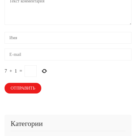
7
+
1
=
Категории