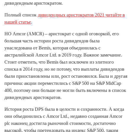
дивидендным аристократом.
Полный список
дивидендных аристократов 2021 читайте в
нашей статье
.
НО Amcor (AMCR) – аристократ с одной оговоркой, его
большая часть истории роста дивидендов была
унаследована от Bemis, которая объединилась с
австралийской Amcor Ltd. в 2019 году. Важное замечание.
Стоит отметить, что Bemis был исключен из элитного
списка в 2014 году, но не потому, что выплаты дивидендов
были приостановлены или, рост остановился. Была и другая
причина: акции переместились с S&P 500 на S&P MidCap
400, поэтому они больше не могли быть включены в список
дивидендных аристократов.
История роста DPS была в целости и сохранности. А когда
они объединились с Amcor Ltd., недавно созданная Amcor
plc наконец достигла рыночной стоимости, достаточно
высокой, чтобы претендовать на индекс S&P 500, таким