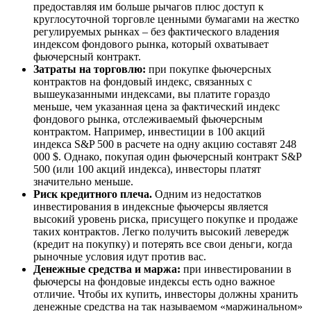
предоставляя им больше рычагов плюс доступ к
круглосуточной торговле ценными бумагами на жестко
регулируемых рынках – без фактического владения
индексом фондового рынка, который охватывает
фьючерсный контракт.
Затраты на торговлю:
при покупке фьючерсных
контрактов на фондовый индекс, связанных с
вышеуказанными индексами, вы платите гораздо
меньше, чем указанная цена за фактический индекс
фондового рынка, отслеживаемый фьючерсным
контрактом. Например, инвестиции в 100 акций
индекса S&P 500 в расчете на одну акцию составят 248
000 $. Однако, покупая один фьючерсный контракт S&P
500 (или 100 акций индекса), инвесторы платят
значительно меньше.
Риск кредитного плеча.
Одним из недостатков
инвестирования в индексные фьючерсы является
высокий уровень риска, присущего покупке и продаже
таких контрактов. Легко получить высокий левередж
(кредит на покупку) и потерять все свои деньги, когда
рыночные условия идут против вас.
Денежные средства и маржа:
при инвестировании в
фьючерсы на фондовые индексы есть одно важное
отличие. Чтобы их купить, инвесторы должны хранить
денежные средства на так называемом «маржинальном»