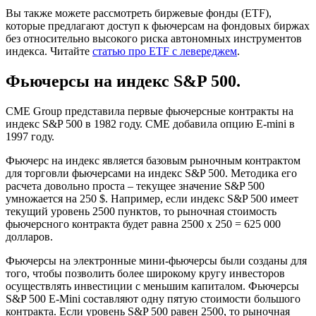
Вы также можете рассмотреть биржевые фонды (ETF),
которые предлагают доступ к фьючерсам на фондовых биржах
без относительно высокого риска автономных инструментов
индекса. Читайте
статью про ETF с левереджем
.
Фьючерсы на индекс S&P 500.
CME Group представила первые фьючерсные контракты на
индекс S&P 500 в 1982 году. CME добавила опцию E-mini в
1997 году.
Фьючерс на индекс является базовым рыночным контрактом
для торговли фьючерсами на индекс S&P 500. Методика его
расчета довольно проста – текущее значение S&P 500
умножается на 250 $. Например, если индекс S&P 500 имеет
текущий уровень 2500 пунктов, то рыночная стоимость
фьючерсного контракта будет равна 2500 х 250 = 625 000
долларов.
Фьючерсы на электронные мини-фьючерсы были созданы для
того, чтобы позволить более широкому кругу инвесторов
осуществлять инвестиции с меньшим капиталом. Фьючерсы
S&P 500 E-Mini составляют одну пятую стоимости большого
контракта. Если уровень S&P 500 равен 2500, то рыночная