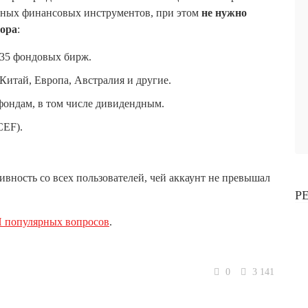
ичных финансовых инструментов, при этом
не нужно
тора
:
35 фондовых бирж.
итай, Европа, Австралия и другие.
фондам, в том числе дивидендным.
CEF).
ивность со всех пользователей, чей аккаунт не превышал
Р
 популярных вопросов
.
0
3 141