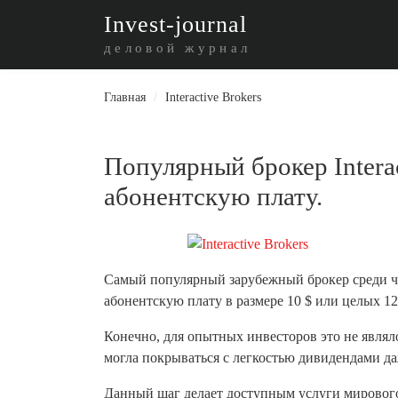
I
nvest-journal
деловой журнал
Главная
/
Interactive Brokers
Популярный брокер Interac
абонентскую плату.
Самый популярный зарубежный брокер среди ч
абонентскую плату в размере 10 $ или целых 120
Конечно, для опытных инвесторов это не являло
могла покрываться с легкостью дивидендами да
Данный шаг делает доступным услуги мировог