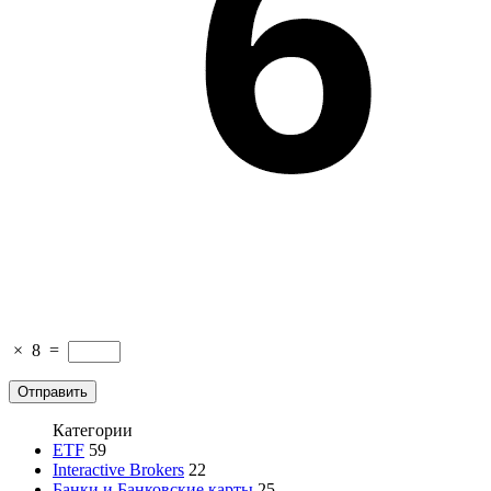
×
8
=
Категории
ETF
59
Interactive Brokers
22
Банки и Банковские карты
25