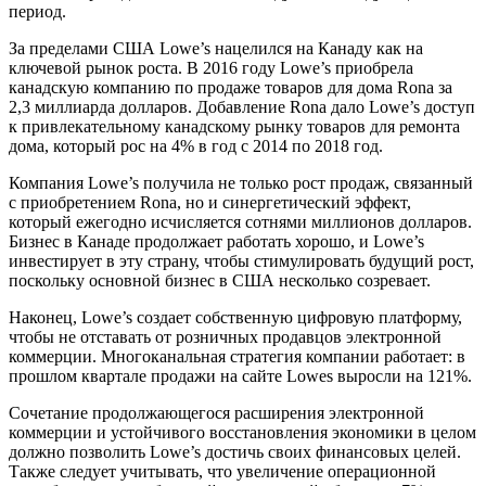
период.
За пределами США Lowe’s нацелился на Канаду как на
ключевой рынок роста. В 2016 году Lowe’s приобрела
канадскую компанию по продаже товаров для дома Rona за
2,3 миллиарда долларов. Добавление Rona дало Lowe’s доступ
к привлекательному канадскому рынку товаров для ремонта
дома, который рос на 4% в год с 2014 по 2018 год.
Компания Lowe’s получила не только рост продаж, связанный
с приобретением Rona, но и синергетический эффект,
который ежегодно исчисляется сотнями миллионов долларов.
Бизнес в Канаде продолжает работать хорошо, и Lowe’s
инвестирует в эту страну, чтобы стимулировать будущий рост,
поскольку основной бизнес в США несколько созревает.
Наконец, Lowe’s создает собственную цифровую платформу,
чтобы не отставать от розничных продавцов электронной
коммерции. Многоканальная стратегия компании работает: в
прошлом квартале продажи на сайте Lowes выросли на 121%.
Сочетание продолжающегося расширения электронной
коммерции и устойчивого восстановления экономики в целом
должно позволить Lowe’s достичь своих финансовых целей.
Также следует учитывать, что увеличение операционной