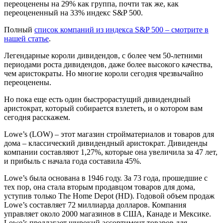
переоценены на 29% как группа, почти так же, как
переоцененный на 33% индекс S&P 500.
Полный
список компаний из индекса S&P 500 – смотрите в
нашей статье
.
Легендарные короли дивидендов, с более чем 50-летними
периодами роста дивидендов, даже более высокого качества,
чем аристократы. Но многие короли сегодня чрезвычайно
переоценены.
Но пока еще есть один быстрорастущий дивидендный
аристократ, который собирается взлететь, и о котором вам
сегодня расскажем.
Lowe’s (LOW) – этот магазин стройматериалов и товаров для
дома – классический дивидендный аристократ. Дивиденды
компании составляют 1,27%, которые она увеличила за 47 лет,
и прибыль с начала года составила 45%.
Lowe’s была основана в 1946 году. За 73 года, прошедшие с
тех пор, она стала вторым продавцом товаров для дома,
уступив только The Home Depot (HD). Годовой объем продаж
Lowe’s составляет 72 миллиарда долларов. Компания
управляет около 2000 магазинов в США, Канаде и Мексике.
Lowe’s предлагает широкий ассортимент товаров для