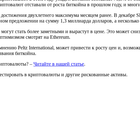
иптовалют отставали от роста биткойна в прошлом году, и многи
достижения двухлетнего максимума месяцем ранее. В декабре SEC
нном предложении на сумму 1,3 миллиарда долларов, а несколь
люты могут стать более заметными и вырастут в цене. Это может 
оптимизмом смотрят на Ethereum.
нению Peltz International, может привести к росту цен и, возмож
вания биткойна.
криптовалюты? –
Читайте в нашей статье
.
вестировать в криптовалюты и другие рискованные активы.