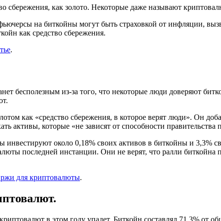
во сбережения, как золото. Некоторые даже называют криптовал
ьючерсы на биткойны могут быть страховкой от инфляции, выз
ткойн как средство сбережения.
тье
.
 станет бесполезным из-за того, что некоторые люди доверяют б
от.
лотом как «средство сбережения, в которое верят люди». Он доб
ать активы, которые «не зависят от способности правительства 
ды инвестируют около 0,18% своих активов в биткойны и 3,3% с
валюты последней инстанции. Они не верят, что ралли биткойна 
иржи для криптовалюты
.
иптовалют.
 криптовалют в этом году упадет. Биткойн составлял 71,3% от 