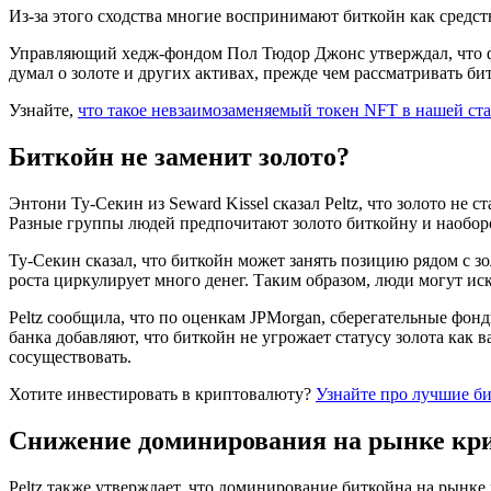
Из-за этого сходства многие воспринимают биткойн как средст
Управляющий хедж-фондом Пол Тюдор Джонс утверждал, что ф
думал о золоте и других активах, прежде чем рассматривать би
Узнайте,
что такое невзаимозаменяемый токен NFT в нашей ста
Биткойн не заменит золото?
Энтони Ту-Секин из Seward Kissel сказал Peltz, что золото не
Разные группы людей предпочитают золото биткойну и наобор
Ту-Секин сказал, что биткойн может занять позицию рядом с зо
роста циркулирует много денег. Таким образом, люди могут иск
Peltz сообщила, что по оценкам JPMorgan, сберегательные фон
банка добавляют, что биткойн не угрожает статусу золота как 
сосуществовать.
Хотите инвестировать в криптовалюту?
Узнайте про лучшие б
Снижение доминирования на рынке кр
Peltz также утверждает, что доминирование биткойна на рынке