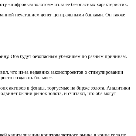
юту «цифровым золотом» из-за ее безопасных характеристик.
ванной печатанием денег центральными банками. Он также
иткойну. Оба будут безопасным убежищем по разным причинам.
авил, что из-за недавних законопроектов о стимулировании
просто создавать больше».
воих активов в фонды, торгуемые на бирже золота. Аналитики
подвинет бычий рынок золота, и считают, что оба могут
общей капитализации криптовалютного рынка в конце года по