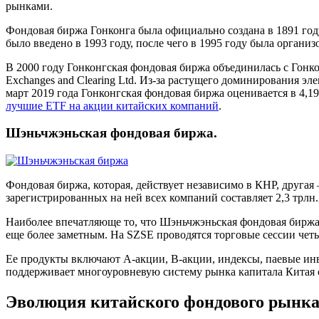
рынками.
Фондовая биржа Гонконга была официально создана в 1891 году
было введено в 1993 году, после чего в 1995 году была органи
В 2000 году Гонконгская фондовая биржа объединилась с Гон
Exchanges and Clearing Ltd. Из-за растущего доминирования э
март 2019 года Гонконгская фондовая биржа оценивается в 4,1
лучшие ETF на акции китайских компаний
.
Шэньчжэньская фондовая биржа.
Фондовая биржа, которая, действует независимо в КНР, друга
зарегистрированных на ней всех компаний составляет 2,3 трлн.
Наиболее впечатляюще то, что Шэньчжэньская фондовая биржа 
еще более заметным. На SZSE проводятся торговые сессии четыре 
Ее продукты включают A-акции, B-акции, индексы, паевые 
поддерживает многоуровневую систему рынка капитала Китая с п
Эволюция китайского фондового рынка