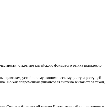
частности, открытие китайского фондового рынка привлекло
ным правилам, устойчивому экономическому росту и растущей
а. Но как современная финансовая система Китая стала такой,
не. Сегодня банковский сектор Китая, который по-прежнему в