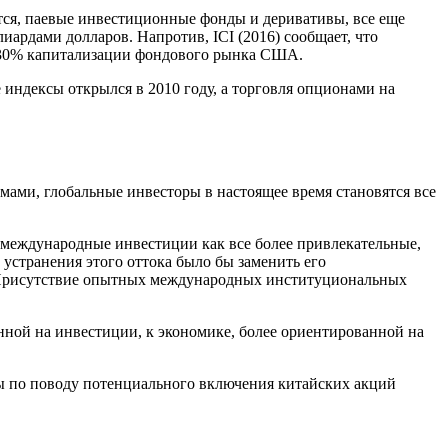
тся, паевые инвестиционные фонды и деривативы, все еще
иардами долларов. Напротив, ICI (2016) сообщает, что
 30% капитализации фондового рынка США.
индексы открылся в 2010 году, а торговля опционами на
ами, глобальные инвесторы в настоящее время становятся все
 международные инвестиции как все более привлекательные,
 устранения этого оттока было бы заменить его
. Присутствие опытных международных институциональных
нной на инвестиции, к экономике, более ориентированной на
ты по поводу потенциального включения китайских акций