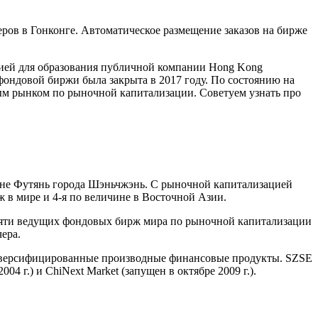
еров в Гонконге. Автоматическое размещение заказов на бирже
нией для образования публичной компании Hong Kong
 фондовой биржи была закрыта в 2017 году. По состоянию на
вым рынком по рыночной капитализации. Советуем узнать про
айоне Футянь города Шэньчжэнь. С рыночной капитализацией
ж в мире и 4-я по величине в Восточной Азии.
десяти ведущих фондовых бирж мира по рыночной капитализации
чера.
иверсифицированные производные финансовые продукты. SZSE
 г.) и ChiNext Market (запущен в октябре 2009 г.).