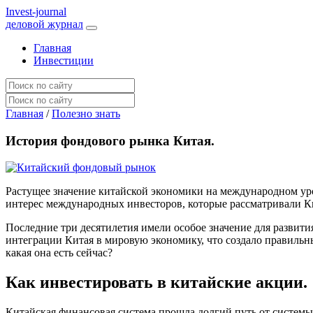
I
nvest-journal
деловой журнал
Главная
Инвестиции
Главная
/
Полезно знать
История фондового рынка Китая.
Растущее значение китайской экономики на международном у
интерес международных инвесторов, которые рассматривали 
Последние три десятилетия имели особое значение для развит
интеграции Китая в мировую экономику, что создало правильн
какая она есть сейчас?
Как инвестировать в китайские акции.
Китайская финансовая система прошла долгий путь от системы