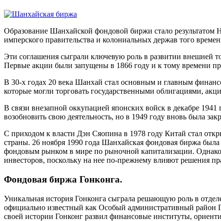
Образование Шанхайской фондовой биржи стало результатом На
имперского правительства и колониальных держав того времен
Эти соглашения сыграли ключевую роль в развитии внешней то
Первые акции были запущены в 1866 году и к тому времени пр
В 30-х годах 20 века Шанхай стал основным и главным финанс
которые могли торговать государственными облигациями, акц
В связи внезапной оккупацией японских войск в декабре 1941
возобновить свою деятельность, но в 1949 году вновь была за
С приходом к власти Дэн Сяопина в 1978 году Китай стал отк
страны. 26 ноября 1990 года Шанхайская фондовая биржа была 
фондовым рынком в мире по рыночной капитализации. Однако,
инвесторов, поскольку на нее по-прежнему влияют решения пр
Фондовая биржа Гонконга.
Уникальная история Гонконга сыграла решающую роль в отдел
официально известный как Особый административный район Го
своей истории Гонконг развил финансовые институты, ориен