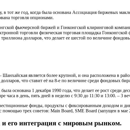
, в тот же год, когда была основана Ассоциация биржевых макл
зована торговля опционами.
конгской фьючерсной биржей и Гонконгской клиринговой компа
лектронной торговли физическая торговая площадка Гонконгской
9 триллиона долларов, что делает ее шестой по величине фондо
я – Шанхайская является более крупной, и она расположена в р
 долларов, что ставит её на 8-е по величине среди фондовых бир
была основана 1 декабря 1990 года, что делает ее рост среди 
часа в день, пять дней в неделю с 9:30 до 11:30 и 13:00. – 3 ве
инвестиционные фонды, продукты с фиксированным доходом и д
омощью трех советов: Main Board, SME Board (запущен в мае 2004
 и его интеграция с мировым рынком.