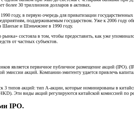
ет более 30 триллионов долларов в активах.
990 году, в первую очередь для приватизации государственных 
едприятиям, поддерживаемым государством. Уже к 2006 году общ
в Шанхае и Шэньчжэне в 1990 году.
рынка» состояла в том, чтобы предоставить, как уже упоминало
дств от частных субъектов.
ков является первичное публичное размещение акций (IPO). (IP
ой эмиссии акций. Компании-эмитенту удается привлечь капита
ск 3 типов акций: тип A-акции, которые номинированы в китай
 (HKD). Эти виды акций регулируются китайской комиссией по 
ми IPO.