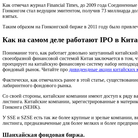
Как отмечал журнал Financial Times, до 2009 года Соединенн
Гонконгом стал ведущим эмитентом, получив 73 миллиарда д
взятых.
Таким образом на Гонконгской бирже в 2011 году было привле
Как на самом деле работают IPO в Кита
Понимание того, как работает довольно запутанный китайски
своеобразной финансовой системой Китая заключается в том,
проецирует на китайскую финансовую систему набор неподхо
фондовый рынок. Читайте про
дивидендные акции китайских 
Фактически, как отмечалось ранее в этой статье, существован
лабиринтного фондового рынка.
Со своей стороны, китайские компании имеют доступ к ряду в
листинга. Китайские компании, зарегистрированные в материк
Гонконга (SEHK).
У SSE и SZSE есть так же более крупные и зрелые компании, 
листинга, предназначенные для более мелких и более предприн
Шанхайская фондовая биржа.