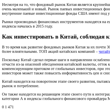
Несмотря на то, что фондовый рынок Китая является крупнейш
очень маленький и новый. Рынок паевых инвестиционных фондов
внутренние паевые инвестиционные фонды США имеют под упр
Рынки производных финансовых инструментов находятся на еще
индексы началась в 2015 году.
Как инвестировать в Китай, соблюдая к
В то время как развитие фондовых рынков Китая за их почти 
более влиятельными. ТОП акций китайских компаний –
читайт
Поскольку Китай сделал первые шаги в направлении ослаблени
отчасти из-за опасений обесценения китайской валюты, отток к
компенсирующим притоком от глобальных инвесторов, при эт
инвесторов может также повысить информативность цен и сниз
Китай находится на поворотном этапе своего развития, пытаяс
рынок и потребление.
Он также находится на решающем этапе своего пути к интегр
категории А в индексы глобального финансового провайдера 
0
1 471