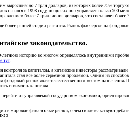
им выросшим до 7 трлн долларов, из которых более 75% торгую
 начался в 1998 году, но до сих пор управляет только 500 милл
авлением более 7 триллионов долларов, что составляет более
 более ранней стадии развития. Рынок фьючерсов на фондовые 
итайское законодательство.
30-летнюю историю во многом определялось внутренними проблем
е тут
.
я контроля за капиталом, а китайские инвесторы рассматривали
апитала стал все более серьезной проблемой. Одним из способов
ом фондовый рынок является естественным местом назначения
ить стоимость капитала.
ь перейти от управляемой государством экономики, ориентирова
ации в мировые финансовые рынки, о чем свидетельствуют деба
MSCI.