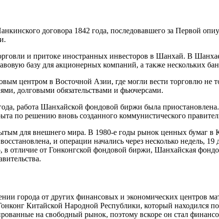
нкинского договора 1842 года, последовавшего за Первой опиу
и.
рговли и притоке иностранных инвесторов в Шанхай. В Шанхае 
авовую базу для акционерных компаний, а также нескольких бан
овым центром в Восточной Азии, где могли вести торговлю не т
иями, долговыми обязательствами и фьючерсами.
 года, работа Шанхайской фондовой биржи была приостановлена.
крыта по решению вновь созданного коммунистического правител
рытым для внешнего мира. В 1980-е годы рынок ценных бумаг в 
восстановлена, и операции начались через несколько недель, 1
 в отличие от Гонконгской фондовой биржи, Шанхайская фондо
авительства.
ении города от других финансовых и экономических центров ма
нконг Китайской Народной Республики, который находился под 
тированные на свободный рынок, поэтому вскоре он стал фина