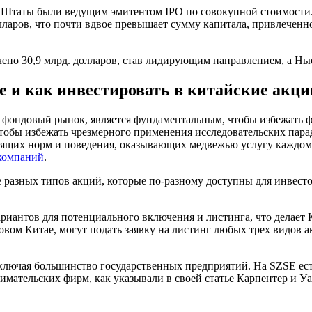
ые Штаты были ведущим эмитентом IPO по совокупной стоимости
олларов, что почти вдвое превышает сумму капитала, привлече
чено 30,9 млрд. долларов, став лидирующим направлением, а Нь
е и как инвестировать в китайские акци
й фондовый рынок, является фундаментальным, чтобы избежать 
 чтобы избежать чрезмерного применения исследовательских па
дящих норм и поведения, оказывающих медвежью услугу каждом
компаний
.
ие разных типов акций, которые по-разному доступны для инвест
ариантов для потенциального включения и листинга, что делае
овом Китае, могут подать заявку на листинг любых трех видов
включая большинство государственных предприятий. На SZSE ест
имательских фирм, как указывали в своей статье Карпентер и Уа