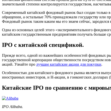
значительной степени контролируется государством, насчитыва
Современный китайский фондовый рынок был создан только в 1
обращении, а остальные 70% принадлежали государству или пр
Фондовый рынок таким каким мы его знаем сейчас, зародился 
Одна из основных целей этого «экспериментального фондового 
китайским государственным предприятиям получать больше сре
IPO с китайской спецификой.
Прежде всего, одной из важнейших особенностей фондовых рын
государственной корпорации общественности посредством нов
акций. Узнайте про
лучшие китайские акции для покупки
.
Особенностью для китайского фондового рынка является выпу
иностранных инвесторов, и H-акции, в гонконгских долларах
Китайские IPO по сравнению с мировы
IPO Alibaba.