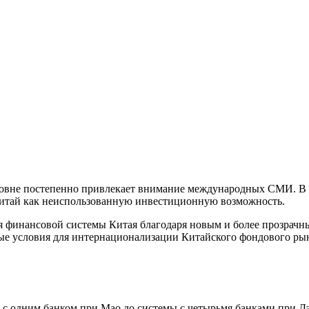
ровне постепенно привлекает внимание международных СМИ. В 
Китай как неиспользованную инвестиционную возможность.
ия финансовой системы Китая благодаря новым и более прозрач
ые условия для интернационализации Китайского фондового рынк
 с одним банком при Мао до системы с четырьмя банками при Дэ