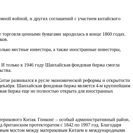
мной войной, и других соглашений с участием китайского
торговля ценными бумагами зародилась в конце 1860 годах.
ков.
олько местные инвестора, а также иностранные инвесторы,
 И только к 1946 году Шанхайская фондовая биржа смогла
ьства.
Китае развивался в русле экономической реформы и открытости
9 декабря. Шанхайская фондовая биржа является 4-м крупнейшим
вая биржа еще не полностью открыта для иностранных
терикового Китая. Гонконг – особый административный район,
британским протекторатом с 1842 по 1997 год. Благодаря
нсовым мостом между материковым Китаем и международными