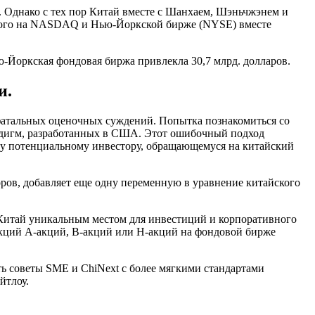
. Однако с тех пор Китай вместе с Шанхаем, Шэньчжэнем и
нного на NASDAQ и Нью-Йоркской бирже (NYSE) вместе
ю-Йоркская фондовая биржа привлекла 30,7 млрд. долларов.
и.
фатальных оценочных суждений. Попытка познакомиться со
радигм, разработанных в США. Этот ошибочный подход
у потенциальному инвестору, обращающемуся на китайский
оров, добавляет еще одну переменную в уравнение китайского
т Китай уникальным местом для инвестиций и корпоративного
 акций A-акций, B-акций или H-акций на фондовой бирже
ь советы SME и ChiNext с более мягкими стандартами
йтлоу.