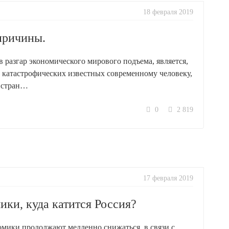
18 февраля 2019
причины.
 разгар экономического мирового подъема, является,
 катастрофических известных современному человеку,
 стран…
0
2 819
17 февраля 2019
ки, куда катится Россия?
омики продолжают медленно снижаться, в связи с