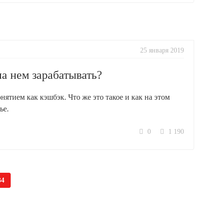
25 января 2019
а нем зарабатывать?
нятием как кэшбэк. Что же это такое и как на этом
ье.
0
1 190
34