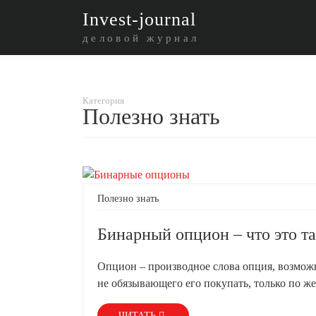
I
nvest-journal
деловой журнал
Категория
Полезно знать
Полезно знать
Бинарный опцион – что это т
Опцион – производное слова опция, возможн
не обязывающего его покупать, только по ж
ЧИТАТЬ