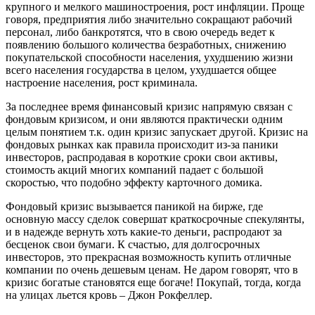
крупного и мелкого машиностроения, рост инфляции. Проще
говоря, предприятия либо значительно сокращают рабочий
персонал, либо банкротятся, что в свою очередь ведет к
появлению большого количества безработных, снижению
покупательской способности населения, ухудшению жизни
всего населения государства в целом, ухудшается общее
настроение населения, рост криминала.
За последнее время финансовый кризис напрямую связан с
фондовым кризисом, и они являются практически одним
целым понятием т.к. один кризис запускает другой. Кризис на
фондовых рынках как правила происходит из-за паники
инвесторов, распродавая в короткие сроки свои активы,
стоимость акций многих компаний падает с большой
скоростью, что подобно эффекту карточного домика.
Фондовый кризис вызывается паникой на бирже, где
основную массу сделок совершат краткосрочные спекулянты,
и в надежде вернуть хоть какие-то деньги, распродают за
бесценок свои бумаги. К счастью, для долгосрочных
инвесторов, это прекрасная возможность купить отличные
компании по очень дешевым ценам. Не даром говорят, что в
кризис богатые становятся еще богаче! Покупай, тогда, когда
на улицах льется кровь – Джон Рокфеллер.