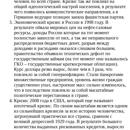
человек по всей стране. Кризис так же повлиял на
общий идеологический настрой населения, в результате
чего появились коммунистические направления, а в
Германии ведущие позиции заняла фашистская партия.
Экономический кризис в России в 1998 году. В
результате обвала мировых цен на нефте-газовые
ресурсы, доходы России которые на тот момент
полностью зависели от них, а так же неправильного
распределения бюджетных денег, разрыв между
доходами и расходами оказался слишком большим,
правительство объявило технических дефолт по
государственным займам (на тот момент они назывались
ГКО – государственные краткосрочные облигации).
Курс доллара резко вырос, более чем в 3 раза, что
повлекло за собой гиперинфляцию. Стали банкротами
множественные предприятия, уровень жизни граждан
существенно упал, настроение масс сильно изменилось,
что в последствии повлекло за собой масштабные
политические перестановки в стране.
Кризис 2008 года в США, который еще называют
ипотечный кризис. По своим масштабам является одним
из сильнейших кризисов за всю историю человечества,
затронувший практически все страны, сравним с
великой депрессией 1929 года. В результате большого
количества выданных рискованных кредитов, выросло