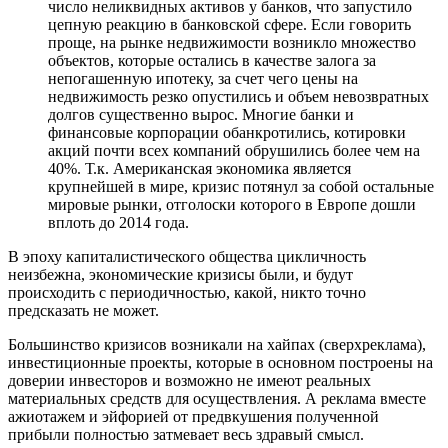
число неликвидных активов у банков, что запустило
цепную реакцию в банковской сфере. Если говорить
проще, на рынке недвижимости возникло множество
объектов, которые остались в качестве залога за
непогашенную ипотеку, за счет чего цены на
недвижимость резко опустились и объем невозвратных
долгов существенно вырос. Многие банки и
финансовые корпорации обанкротились, котировки
акций почти всех компаний обрушились более чем на
40%. Т.к. Американская экономика является
крупнейшей в мире, кризис потянул за собой остальные
мировые рынки, отголоски которого в Европе дошли
вплоть до 2014 года.
В эпоху капиталистического общества цикличность
неизбежна, экономические кризисы были, и будут
происходить с периодичностью, какой, никто точно
предсказать не может.
Большинство кризисов возникали на хайпах (сверхреклама),
инвестиционные проекты, которые в основном построены на
доверии инвесторов и возможно не имеют реальных
материальных средств для осуществления. А реклама вместе
ажиотажем и эйфорией от предвкушения полученной
прибыли полностью затмевает весь здравый смысл.