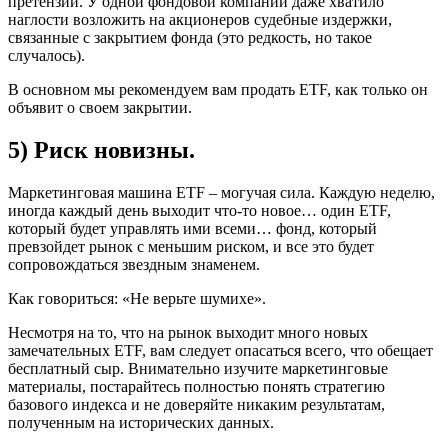
претензии. У одной фондовой компании даже хватило
наглости возложить на акционеров судебные издержки,
связанные с закрытием фонда (это редкость, но такое
случалось).
В основном мы рекомендуем вам продать ETF, как только он
объявит о своем закрытии.
5) Риск новизны.
Маркетинговая машина ETF – могучая сила. Каждую неделю,
иногда каждый день выходит что-то новое… один ETF,
который будет управлять ими всеми… фонд, который
превзойдет рынок с меньшим риском, и все это будет
сопровождаться звездным знаменем.
Как говориться: «Не верьте шумихе».
Несмотря на то, что на рынок выходит много новых
замечательных ETF, вам следует опасаться всего, что обещает
бесплатный сыр. Внимательно изучите маркетинговые
материалы, постарайтесь полностью понять стратегию
базового индекса и не доверяйте никаким результатам,
полученным на исторических данных.