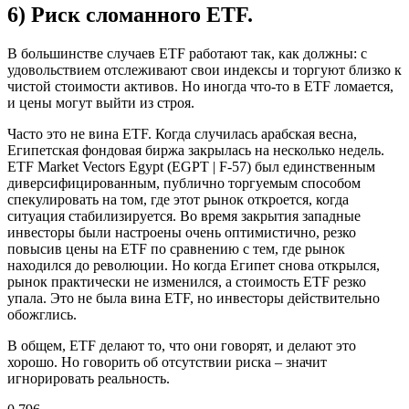
6) Риск сломанного ETF.
В большинстве случаев ETF работают так, как должны: с
удовольствием отслеживают свои индексы и торгуют близко к
чистой стоимости активов. Но иногда что-то в ETF ломается,
и цены могут выйти из строя.
Часто это не вина ETF. Когда случилась арабская весна,
Египетская фондовая биржа закрылась на несколько недель.
ETF Market Vectors Egypt (EGPT | F-57) был единственным
диверсифицированным, публично торгуемым способом
спекулировать на том, где этот рынок откроется, когда
ситуация стабилизируется. Во время закрытия западные
инвесторы были настроены очень оптимистично, резко
повысив цены на ETF по сравнению с тем, где рынок
находился до революции. Но когда Египет снова открылся,
рынок практически не изменился, а стоимость ETF резко
упала. Это не была вина ETF, но инвесторы действительно
обожглись.
В общем, ETF делают то, что они говорят, и делают это
хорошо. Но говорить об отсутствии риска – значит
игнорировать реальность.