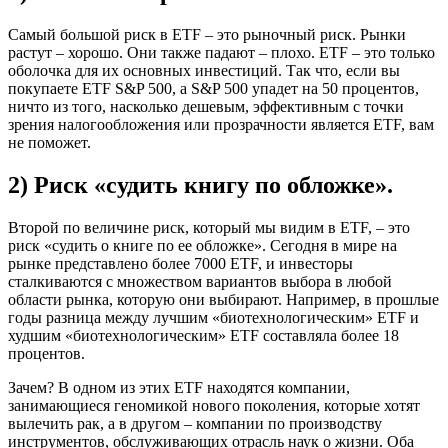
Самый большой риск в ETF – это рыночный риск. Рынки
растут – хорошо. Они также падают – плохо. ETF – это только
оболочка для их основных инвестиций. Так что, если вы
покупаете ETF S&P 500, а S&P 500 упадет на 50 процентов,
ничто из того, насколько дешевым, эффективным с точки
зрения налогообложения или прозрачности является ETF, вам
не поможет.
2) Риск «судить книгу по обложке».
Второй по величине риск, который мы видим в ETF, – это
риск «судить о книге по ее обложке». Сегодня в мире на
рынке представлено более 7000 ETF, и инвесторы
сталкиваются с множеством вариантов выбора в любой
области рынка, которую они выбирают. Например, в прошлые
годы разница между лучшим «биотехнологическим» ETF и
худшим «биотехнологическим» ETF составляла более 18
процентов.
Зачем? В одном из этих ETF находятся компании,
занимающиеся геномикой нового поколения, которые хотят
вылечить рак, а в другом – компании по производству
инструментов, обслуживающих отрасль наук о жизни. Оба