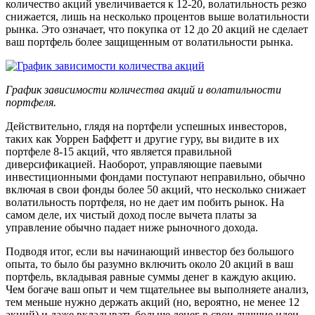
количество акций увеличивается к 12-20, волатильность резко
снижается, лишь на несколько процентов выше волатильности
рынка. Это означает, что покупка от 12 до 20 акций не сделает
ваш портфель более защищенным от волатильности рынка.
График зависимости количества акций и волатильности
портфеля.
Действительно, глядя на портфели успешных инвесторов,
таких как Уоррен Баффетт и другие гуру, вы видите в их
портфеле 8-15 акций, что является правильной
диверсификацией. Наоборот, управляющие паевыми
инвестиционными фондами поступают неправильно, обычно
включая в свои фонды более 50 акций, что несколько снижает
волатильность портфеля, но не дает им побить рынок. На
самом деле, их чистый доход после вычета платы за
управление обычно падает ниже рыночного дохода.
Подводя итог, если вы начинающий инвестор без большого
опыта, то было бы разумно включить около 20 акций в ваш
портфель, вкладывая равные суммы денег в каждую акцию.
Чем богаче ваш опыт и чем тщательнее вы выполняете анализ,
тем меньше нужно держать акций (но, вероятно, не менее 12
акций) и даже вкладывать больше денег в свои лучшие идеи.