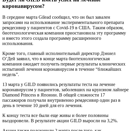
коронавирусом?
В середине марта Gilead сообщил, что он был завален
запросами на использование экспериментального препарата
ремдесивир у пациентов с Covid-19 в США. Таким образом,
биотехнологическая компания приостановила эту программу
и вместо этого создала программу расширенного
использования.
Кроме того, главный исполнительный директор Дэниел
О’Дей заявил, что в конце марта биотехнологическая
компания ожидает получить первые результаты клинических
испытаний лечения коронавирусом в течение “ближайших
недель”.
13 марта у GILD появились результаты теста на лечение
коронавирусом у пациентов, заболевших на круизном лайнере
Diamond Princess в Японии. В общей сложности 17
пассажиров получали внутривенно ремдесивир один раз в
день в течение 10 дней для его лечения.
К концу теста все были еще живы и более половины
выздоровели. В результате акции GILD выросли на 3,2%.
Акции также подскочили 2 марта после того, как