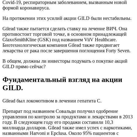
Covid-19, респираторным заболеванием, вызванным новой
формой коронавируса.
На протяжении этих усилий акции GILD были нестабильны.
Gilead также пытается сделать ставку на лечение ВИЧ. Она
противостоит торговой точке, в основном принадлежащей
GlaxoSmithKline (GSK) под названием ViiV Healthcare.
Биотехнологическая компания Gilead также продвигает
лекарства от рака после завершения поглощения Forty Seven.
В общем, должны ли инвесторы подумать о покупке акций
GILD прямо сейчас?
Фундаментальный взгляд на акции
GILD.
Gilead был локомотивом в лечении гепатита С.
Препарат под названием Совальди получил одобрение
управления по контролю за продуктами и лекарствами в 2013
году. В следующем году его продажи составили 10,3
миллиарда долларов. Gilead также имел успех с наркотиками,
названными Harvoni и Epclusa. Около 95% пациентов с