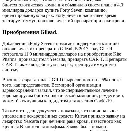
биотехнологическая компания объявила о своем плане в 4,9
миллиарда долларов купить Forty Seven, компанию,
ориентированную на рак. Forty Seven в настоящее время
тестирует иммуно-онкологический препарат при раке крови.
Приобретения Gilead.
Добавление «Forty Seven» помогает поддерживать линию
онкологических препаратов Gilead. В 2017 году Gilead
потратила 11,9 миллиардов долларов на приобретение Kite
Pharma, производителя Yescarta, препарата CAR-T. Препараты
CAR-T также воздействуют на рак, тренируя иммунную
систему.
В конце февраля запасы GILD выросли почти на 5% после
того, как представитель Всемирной организации
здравоохранения заявил, что экспериментальное лечение
коронавирусом биотехнологической компании, ремдесивир,
может быть лучшим кандидатом для лечения Covid-19.
Также в тот день документы показали, что национальное
управление лекарственных средств Китая приняло заявку на
лекарство Yescarta при лечении рака крови, известного как
крупная В-клеточная лимфома. Заявка была подана