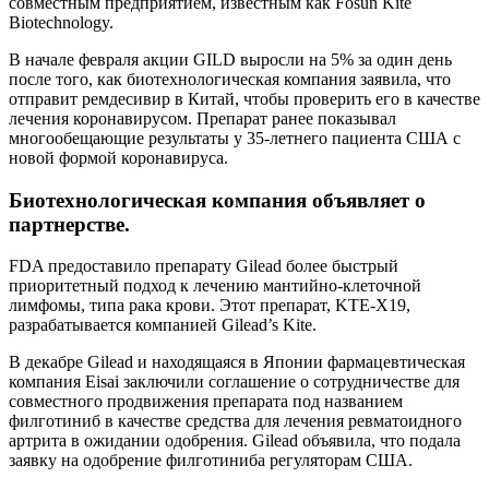
совместным предприятием, известным как Fosun Kite
Biotechnology.
В начале февраля акции GILD выросли на 5% за один день
после того, как биотехнологическая компания заявила, что
отправит ремдесивир в Китай, чтобы проверить его в качестве
лечения коронавирусом. Препарат ранее показывал
многообещающие результаты у 35-летнего пациента США с
новой формой коронавируса.
Биотехнологическая компания объявляет о
партнерстве.
FDA предоставило препарату Gilead более быстрый
приоритетный подход к лечению мантийно-клеточной
лимфомы, типа рака крови. Этот препарат, KTE-X19,
разрабатывается компанией Gilead’s Kite.
В декабре Gilead и находящаяся в Японии фармацевтическая
компания Eisai заключили соглашение о сотрудничестве для
совместного продвижения препарата под названием
филготиниб в качестве средства для лечения ревматоидного
артрита в ожидании одобрения. Gilead объявила, что подала
заявку на одобрение филготиниба регуляторам США.