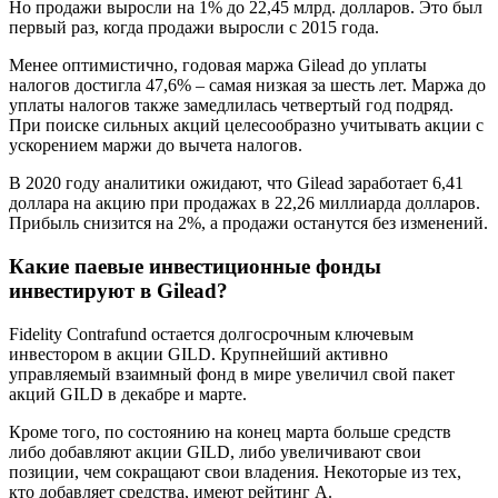
Но продажи выросли на 1% до 22,45 млрд. долларов. Это был
первый раз, когда продажи выросли с 2015 года.
Менее оптимистично, годовая маржа Gilead до уплаты
налогов достигла 47,6% – самая низкая за шесть лет. Маржа до
уплаты налогов также замедлилась четвертый год подряд.
При поиске сильных акций целесообразно учитывать акции с
ускорением маржи до вычета налогов.
В 2020 году аналитики ожидают, что Gilead заработает 6,41
доллара на акцию при продажах в 22,26 миллиарда долларов.
Прибыль снизится на 2%, а продажи останутся без изменений.
Какие паевые инвестиционные фонды
инвестируют в Gilead?
Fidelity Contrafund остается долгосрочным ключевым
инвестором в акции GILD. Крупнейший активно
управляемый взаимный фонд в мире увеличил свой пакет
акций GILD в декабре и марте.
Кроме того, по состоянию на конец марта больше средств
либо добавляют акции GILD, либо увеличивают свои
позиции, чем сокращают свои владения. Некоторые из тех,
кто добавляет средства, имеют рейтинг А.