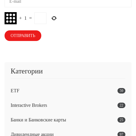
+
1
=
Категории
ETF
59
Interactive Brokers
22
Банки и Банковские карты
25
Дивидендные акции
97